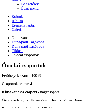
Befizetések
Étlap menü
Rólunk
Híreink
Eseménynaptár
Galéria
Ön itt van:
Duna-parti Tagóvoda
Duna-parti Tagóvoda
Cikkek
Óvodai csoportok
Óvodai csoportok
Férőhelyek száma: 100 fő
Csoportok száma: 4
Kisbakancsos csoport
- nagycsoport
Óvodapedagógus: Fürné Pászti Beatrix, Pintér Diána