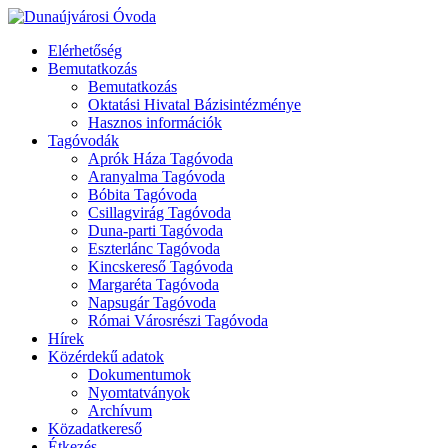
Elérhetőség
Bemutatkozás
Bemutatkozás
Oktatási Hivatal Bázisintézménye
Hasznos információk
Tagóvodák
Aprók Háza Tagóvoda
Aranyalma Tagóvoda
Bóbita Tagóvoda
Csillagvirág Tagóvoda
Duna-parti Tagóvoda
Eszterlánc Tagóvoda
Kincskereső Tagóvoda
Margaréta Tagóvoda
Napsugár Tagóvoda
Római Városrészi Tagóvoda
Hírek
Közérdekű adatok
Dokumentumok
Nyomtatványok
Archívum
Közadatkereső
Étkezés