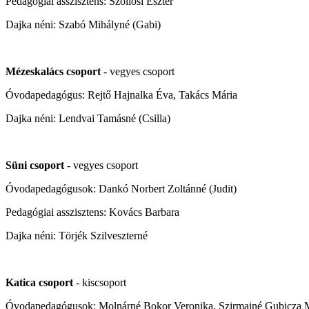
Pedagógiai asszisztens: Szöllősi Eszter
Dajka néni: Szabó Mihályné (Gabi)
Mézeskalács csoport
- vegyes csoport
Óvodapedagógus: Rejtő Hajnalka Éva, Takács Mária
Dajka néni: Lendvai Tamásné (Csilla)
Süni csoport
- vegyes csoport
Óvodapedagógusok: Dankó Norbert Zoltánné (Judit)
Pedagógiai asszisztens: Kovács Barbara
Dajka néni: Törjék Szilveszterné
Katica csoport
- kiscsoport
Óvodapedagógusok: Molnárné Bokor Veronika, Szirmainé Gubicza M