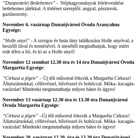
”Dunpentelei Betlehemes” -
Néphagyományok felelevenítése
betlehemes játékkal. A történet szereplői: angyal, pásztorok,
gazdasszony.
November 6. vasárnap Dunaújvárosi Óvoda Aranyalma
Egysége:
”Holle anyó” -
A szorgos és lusta lány találkozása Holle anyóval, a
beszélő fával és termésével. A meséből megtudhatjuk, hogy miért
esik télen a hó, és ki az a Holle anyó!
November 12 szombat 12.30 óra és 14 óra Dunaújvárosi Óvoda
Margaréta Egysége
:
”Cirkusz a jégen”
– Új téli műsorral érkezik a Margaréta Cirkusz!
Állatszámokkal, céllövéssel, bűvésszel és bohóccal. Móka- kacagás-
varázslat! Mindenki megmutathatja milyen bátor és ügyes!
November 13 vasárnap 12.30 óra és 13.30 óra Dunaújvárosi
Óvoda Margaréta Egysége
:
”Cirkusz a jégen”
–Új téli műsorral érkezik a Margaréta Cirkusz!
Állatszámokkal, céllövéssel, bűvésszel és bohóccal. Móka- kacagás-
varázslat! Mindenki megmutathatja milyen bátor és ügyes!
November 20. vasárnap 12.20. óra és 13.20 óra Dunaújvárosi