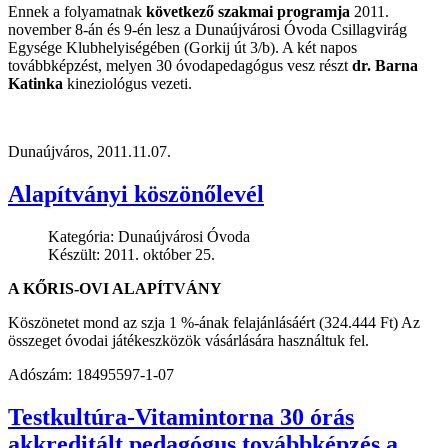
Ennek a folyamatnak
következő szakmai programja
2011.
november 8-án és 9-én lesz a Dunaújvárosi Óvoda Csillagvirág
Egysége Klubhelyiségében (Gorkij út 3/b). A két napos
továbbképzést, melyen 30 óvodapedagógus vesz részt
dr. Barna
Katinka
kineziológus vezeti.
Dunaújváros, 2011.11.07.
Alapítványi köszönőlevél
Kategória:
Dunaújvárosi Óvoda
Készült: 2011. október 25.
A KŐRIS-OVI ALAPÍTVÁNY
Köszönetet mond az szja 1 %-ának felajánlásáért (324.444 Ft) Az
összeget óvodai játékeszközök vásárlására használtuk fel.
Adószám: 18495597-1-07
Testkultúra-Vitamintorna 30 órás
akkreditált pedagógus továbbképzés a