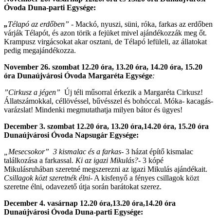
Óvoda Duna-parti Egysége:
„
Télapó az erdőben”
- Mackó, nyuszi, süni, róka, farkas az erdőben
várják Télapót, és azon törik a fejüket mivel ajándékozzák meg őt.
Krampusz virgácsokat akar osztani, de Télapó lefüleli, az állatokat
pedig megajándékozza.
November 26. szombat 12.20 óra, 13.20 óra, 14.20 óra, 15.20
óra Dunaújvárosi Óvoda Margaréta Egysége
:
”Cirkusz a jégen”
Új téli műsorral érkezik a Margaréta Cirkusz!
Állatszámokkal, céllövéssel, bűvésszel és bohóccal. Móka- kacagás-
varázslat! Mindenki megmutathatja milyen bátor és ügyes!
December 3. szombat 12.20 óra, 13.20 óra,14.20 óra, 15.20 óra
Dunaújvárosi Óvoda Napsugár Egysége:
„Mesecsokor” 3 kismalac és a farkas
- 3 házat építő kismalac
találkozása a farkassal.
Ki az igazi Mikulás?-
3 kópé
Mikulásruhában szeretné megszerezni az igazi Mikulás ajándékait.
Csillagok közt
szeretnék élni
- A kisfenyő a fényes csillagok közt
szeretne élni, odavezető útja során barátokat szerez.
December 4. vasárnap 12.20 óra,13.20 óra,14.20 óra
Dunaújvárosi Óvoda Duna-parti Egysége: