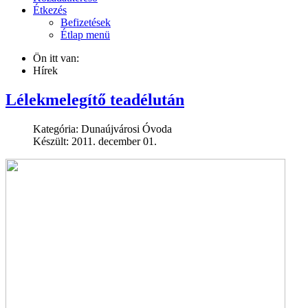
Étkezés
Befizetések
Étlap menü
Ön itt van:
Hírek
Lélekmelegítő teadélután
Kategória:
Dunaújvárosi Óvoda
Készült: 2011. december 01.