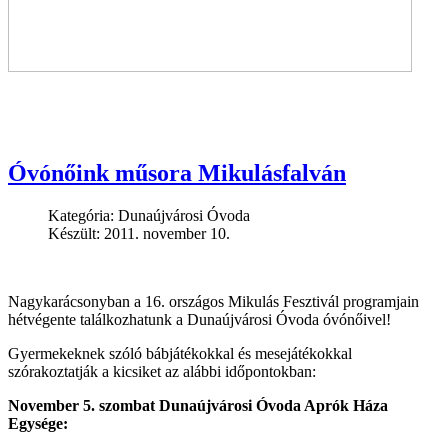
Óvónőink műsora Mikulásfalván
Kategória:
Dunaújvárosi Óvoda
Készült: 2011. november 10.
Nagykarácsonyban a 16. országos Mikulás Fesztivál programjain
hétvégente találkozhatunk a Dunaújvárosi Óvoda óvónőivel!
Gyermekeknek szóló bábjátékokkal és mesejátékokkal
szórakoztatják a kicsiket az alábbi időpontokban:
November 5. szombat Dunaújvárosi Óvoda Aprók Háza
Egysége: