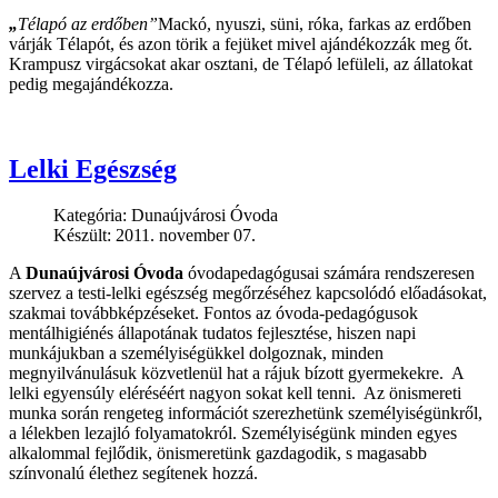
„
Télapó az erdőben”
Mackó, nyuszi, süni, róka, farkas az erdőben
várják Télapót, és azon törik a fejüket mivel ajándékozzák meg őt.
Krampusz virgácsokat akar osztani, de Télapó lefüleli, az állatokat
pedig megajándékozza.
Lelki Egészség
Kategória:
Dunaújvárosi Óvoda
Készült: 2011. november 07.
A
Dunaújvárosi Óvoda
óvodapedagógusai számára rendszeresen
szervez a testi-lelki egészség megőrzéséhez kapcsolódó előadásokat,
szakmai továbbképzéseket. Fontos az óvoda-pedagógusok
mentálhigiénés állapotának tudatos fejlesztése, hiszen napi
munkájukban a személyiségükkel dolgoznak, minden
megnyilvánulásuk közvetlenül hat a rájuk bízott gyermekekre. A
lelki egyensúly eléréséért nagyon sokat kell tenni. Az önismereti
munka során rengeteg információt szerezhetünk személyiségünkről,
a lélekben lezajló folyamatokról. Személyiségünk minden egyes
alkalommal fejlődik, önismeretünk gazdagodik, s magasabb
színvonalú élethez segítenek hozzá.