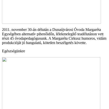
2011. november 30-án délután a Dunaújvárosi Óvoda Margaréta
Egységében alternatív pihenőidőn, lélekmelegítő teadélutánon vett
részt 45 óvodapedagógusunk. A Margaréta Cirkusz humoros, vidám
produkcióját jó hangulatú, kötetlen beszélgetés követte.
Egészségünkre