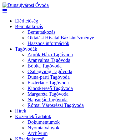
Elérhetőség
Bemutatkozás
Bemutatkozás
Oktatási Hivatal Bázisintézménye
Hasznos információk
Tagóvodák
Aprók Háza Tagóvoda
Aranyalma Tagóvoda
Bóbita Tagóvoda
Csillagvirág Tagóvoda
Duna-parti Tagóvoda
Eszterlánc Tagóvoda
Kincskereső Tagóvoda
Margaréta Tagóvoda
Napsugár Tagóvoda
Római Városrészi Tagóvoda
Hírek
Közérdekű adatok
Dokumentumok
Nyomtatványok
Archívum
Közadatkereső