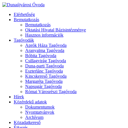
Elérhetőség
Bemutatkozás
Bemutatkozás
Oktatási Hivatal Bázisintézménye
Hasznos információk
Tagóvodák
Aprók Háza Tagóvoda
Aranyalma Tagóvoda
Bóbita Tagóvoda
Csillagvirág Tagóvoda
Duna-parti Tagóvoda
Eszterlánc Tagóvoda
Kincskereső Tagóvoda
Margaréta Tagóvoda
Napsugár Tagóvoda
Római Városrészi Tagóvoda
Hírek
Közérdekű adatok
Dokumentumok
Nyomtatványok
Archívum
Közadatkereső
Étkezés