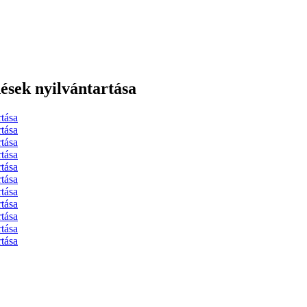
ések nyilvántartása
tása
tása
tása
tása
tása
tása
tása
tása
tása
tása
tása