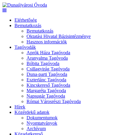
Elérhetőség
Bemutatkozás
Bemutatkozás
Oktatási Hivatal Bázisintézménye
Hasznos információk
Tagóvodák
Aprók Háza Tagóvoda
Aranyalma Tagóvoda
Bóbita Tagóvoda
Csillagvirág Tagóvoda
Duna-parti Tagóvoda
Eszterlánc Tagóvoda
Kincskereső Tagóvoda
Margaréta Tagóvoda
Napsugár Tagóvoda
Római Városrészi Tagóvoda
Hírek
Közérdekű adatok
Dokumentumok
Nyomtatványok
Archívum
Közadatkereső