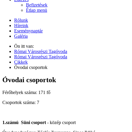
Befizetések
Étlap menü
Rólunk
Híreink
Eseménynaptár
Galéria
Ön itt van:
Római Városrészi Tagóvoda
Római Városrészi Tagóvoda
Cikkek
Óvodai csoportok
Óvodai csoportok
Férőhelyek száma: 171 fő
Csoportok száma: 7
1.számú Süni csoport
- közép csoport