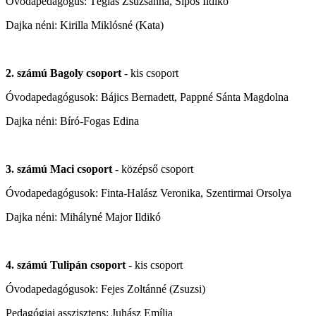
Óvodapedagógus: Téglás Zsuzsanna, Sipos Ildikó
Dajka néni: Kirilla Miklósné (Kata)
2. számú Bagoly csoport
- kis csoport
Óvodapedagógusok: Bájics Bernadett, Pappné Sánta Magdolna
Dajka néni: Bíró-Fogas Edina
3. számú Maci csoport
- középső csoport
Óvodapedagógusok: Finta-Halász Veronika, Szentirmai Orsolya
Dajka néni: Mihályné Major Ildikó
4.
számú Tulipán csoport
- kis csoport
Óvodapedagógusok: Fejes Zoltánné (Zsuzsi)
Pedagógiai asszisztens: Juhász Emília