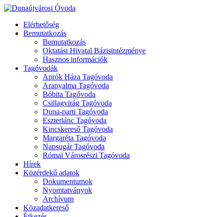
Elérhetőség
Bemutatkozás
Bemutatkozás
Oktatási Hivatal Bázisintézménye
Hasznos információk
Tagóvodák
Aprók Háza Tagóvoda
Aranyalma Tagóvoda
Bóbita Tagóvoda
Csillagvirág Tagóvoda
Duna-parti Tagóvoda
Eszterlánc Tagóvoda
Kincskereső Tagóvoda
Margaréta Tagóvoda
Napsugár Tagóvoda
Római Városrészi Tagóvoda
Hírek
Közérdekű adatok
Dokumentumok
Nyomtatványok
Archívum
Közadatkereső
Étkezés