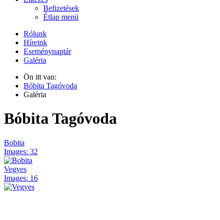
Befizetések
Étlap menü
Rólunk
Híreink
Eseménynaptár
Galéria
Ön itt van:
Bóbita Tagóvoda
Galéria
Bóbita Tagóvoda
Bobita
Images: 32
Vegyes
Images: 16