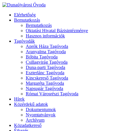
Elérhetőség
Bemutatkozás
Bemutatkozás
Oktatási Hivatal Bázisintézménye
Hasznos információk
Tagóvodák
Aprók Háza Tagóvoda
Aranyalma Tagóvoda
Bóbita Tagóvoda
Csillagvirág Tagóvoda
Duna-parti Tagóvoda
Eszterlánc Tagóvoda
Kincskereső Tagóvoda
Margaréta Tagóvoda
Napsugár Tagóvoda
Római Városrészi Tagóvoda
Hírek
Közérdekű adatok
Dokumentumok
Nyomtatványok
Archívum
Közadatkereső
Étkezés