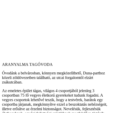
ARANYALMA TAGÓVODA
Óvodánk a belvárosban, könnyen megközelíthető, Duna-parthoz
közeli zöldövezetben található, az utcai forgalomtól elzárt
zsákutcában.
Az emeletes épület tágas, világos 4 csoportjából jelenleg 3
csoportban 75 fő vegyes életkorú gyerekeket tudunk fogadni. A
vegyes csoportok lehetővé teszik, hogy a testvérek, barátok egy
csoportba járjanak, megkönnyítve ezzel a beszoktatás nehézségeit,
illetve erősítve az érzelmi biztonságot. Nevelésük, fejlesztésük