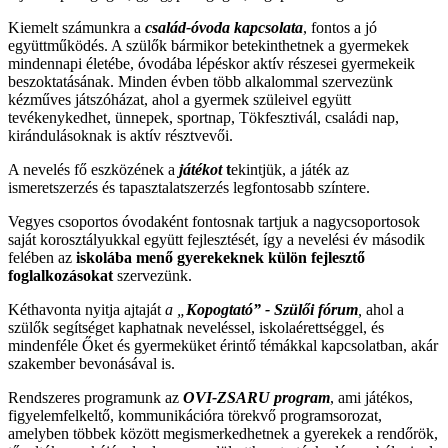
Kiemelt számunkra a
család-óvoda kapcsolata
, fontos a jó
együttműködés. A szülők bármikor betekinthetnek a gyermekek
mindennapi életébe, óvodába lépéskor aktív részesei gyermekeik
beszoktatásának. Minden évben több alkalommal szervezünk
kézműves játszóházat, ahol a gyermek szüleivel együtt
tevékenykedhet, ünnepek, sportnap, Tökfesztivál, családi nap,
kirándulásoknak is aktív résztvevői.
A nevelés fő eszközének a
játékot
t
ekintjük, a játék az
ismeretszerzés és tapasztalatszerzés legfontosabb színtere.
Vegyes csoportos óvodaként fontosnak tartjuk a nagycsoportosok
saját korosztályukkal együtt fejlesztését, így a nevelési év második
felében az
iskolába menő gyerekeknek külön fejlesztő
foglalkozásokat
szervezünk.
Kéthavonta nyitja ajtaját
a „
Kopogtató” - Szülői fórum
,
ahol a
szülők segítséget kaphatnak neveléssel, iskolaérettséggel, és
mindenféle Őket és gyermeküket érintő témákkal kapcsolatban, akár
szakember bevonásával is.
Rendszeres programunk az
OVI-ZSARU program
, ami játékos,
figyelemfelkeltő, kommunikációra törekvő programsorozat,
amelyben többek között megismerkedhetnek a gyerekek a rendőrök,