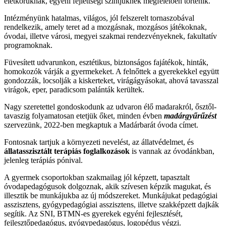
életkoruknak, egyéni fejlettségi szintjüknek megfelelően történik.
Intézményünk hatalmas, világos, jól felszerelt tornaszobával
rendelkezik, amely teret ad a mozgásnak, mozgásos játékoknak,
óvodai, illetve városi, megyei szakmai rendezvényeknek, fakultatív
programoknak.
Füvesített udvarunkon, esztétikus, biztonságos fajátékok, hinták,
homokozók várják a gyermekeket. A felnőttek a gyerekekkel együtt
gondozzák, locsolják a kiskerteket, virágágyásokat, ahová tavasszal
virágok, eper, paradicsom palánták kerültek.
Nagy szeretettel gondoskodunk az udvaron élő madarakról, ősztől-
tavaszig folyamatosan etetjük őket, minden évben
madárgyűrűzést
szervezünk, 2022-ben megkaptuk a Madárbarát óvoda címet.
Fontosnak tartjuk a környezeti nevelést, az állatvédelmet, és
állatasszisztált terápiás foglalkozások
is vannak az óvodánkban,
jelenleg terápiás pónival.
A gyermek csoportokban szakmailag jól képzett, tapasztalt
óvodapedagógusok dolgoznak, akik szívesen képzik magukat, és
illesztik be munkájukba az új módszereket. Munkájukat pedagógiai
asszisztens, gyógypedagógiai asszisztens, illetve szakképzett dajkák
segítik. Az SNI, BTMN-es gyerekek egyéni fejlesztését,
fejlesztőpedagógus, gyógypedagógus, logopédus végzi.