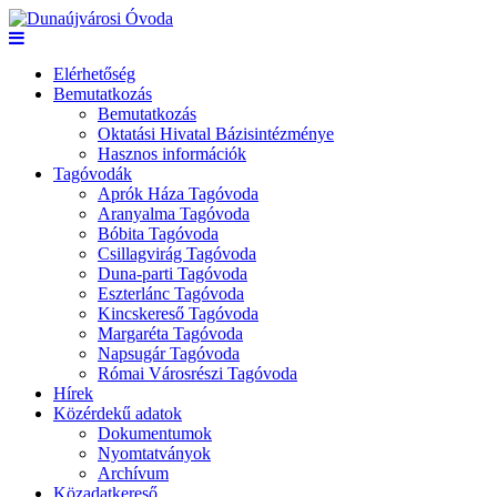
Elérhetőség
Bemutatkozás
Bemutatkozás
Oktatási Hivatal Bázisintézménye
Hasznos információk
Tagóvodák
Aprók Háza Tagóvoda
Aranyalma Tagóvoda
Bóbita Tagóvoda
Csillagvirág Tagóvoda
Duna-parti Tagóvoda
Eszterlánc Tagóvoda
Kincskereső Tagóvoda
Margaréta Tagóvoda
Napsugár Tagóvoda
Római Városrészi Tagóvoda
Hírek
Közérdekű adatok
Dokumentumok
Nyomtatványok
Archívum
Közadatkereső