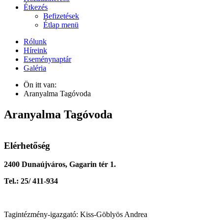
Étkezés
Befizetések
Étlap menü
Rólunk
Híreink
Eseménynaptár
Galéria
Ön itt van:
Aranyalma Tagóvoda
Aranyalma Tagóvoda
Elérhetőség
2400 Dunaújváros, Gagarin tér 1.
Tel.: 25/ 411-934
Tagintézmény-igazgató: Kiss-Göblyös Andrea