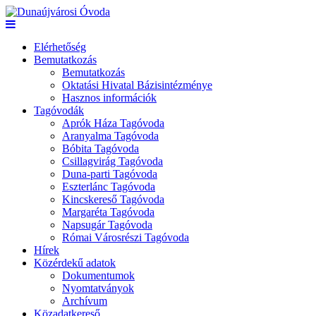
Elérhetőség
Bemutatkozás
Bemutatkozás
Oktatási Hivatal Bázisintézménye
Hasznos információk
Tagóvodák
Aprók Háza Tagóvoda
Aranyalma Tagóvoda
Bóbita Tagóvoda
Csillagvirág Tagóvoda
Duna-parti Tagóvoda
Eszterlánc Tagóvoda
Kincskereső Tagóvoda
Margaréta Tagóvoda
Napsugár Tagóvoda
Római Városrészi Tagóvoda
Hírek
Közérdekű adatok
Dokumentumok
Nyomtatványok
Archívum
Közadatkereső