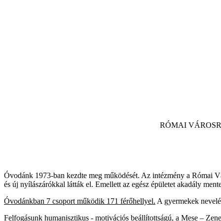
RÓMAI VÁROSRÉSZI TA
Óvodánk 1973-ban kezdte meg működését. Az intézmény a Római Városré
és új nyílászárókkal látták el. Emellett az egész épületet akadály mente
Óvodánkban 7 csoport működik 171 férőhellyel.
A gyermekek nevelése
Felfogásunk humanisztikus - motivációs beállítottságú, a Mese – Zene