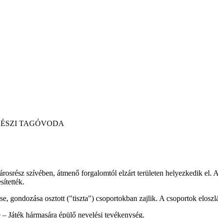
GÓVODA
sz szívében, átmenő forgalomtól elzárt területen helyezkedik el. Az é
sítették.
, gondozása osztott ("tiszta") csoportokban zajlik. A csoportok eloszlá
 – Játék hármasára épülő nevelési tevékenység.