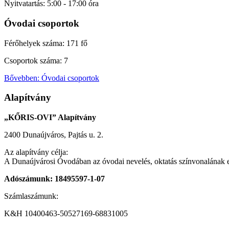
Nyitvatartás: 5:00 - 17:00 óra
Óvodai csoportok
Férőhelyek száma: 171 fő
Csoportok száma: 7
Bővebben: Óvodai csoportok
Alapítvány
„
KŐRIS-OVI
”
Alapítvány
2400 Dunaújváros, Pajtás u. 2.
Az alapítvány célja:
A Dunaújvárosi Óvodában az óvodai nevelés, oktatás színvonalának e
Adószámunk: 18495597-1-07
Számlaszámunk:
K&H 10400463-50527169-68831005