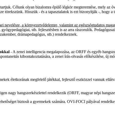
rtjuk. Célunk olyan bizalomra épülő légkör megteremtése, mely az óv
kre törekszünk. Hisszük - és a tapasztalatok is ezt bizonyítják -, hogy 
ei nevelésre, a környezetvédelemre, valamint az egészségtudatos maga
 gyógypedagógiai, stb. fejlesztésben is az arra rászorulók. Pedagógusa
 szakember, drámapedagógus, stb.) rendelkeznek.
tokkal
- A zenei intelligencia megalapozása, az ORFF és egyéb hangsze
, spontaneitás kibontakoztatására, a zenei írás-olvasás előkészítése, ú
kek életkorának megfelelő játékkal, fejlesztő eszközzel vannak ellátv
igen nagy hangszerkészlettel rendelkezik (ORFF, magyar népi hangszere
slehetőséget biztosít a gyermekek számára. OVI-FOCI pályával rendelk