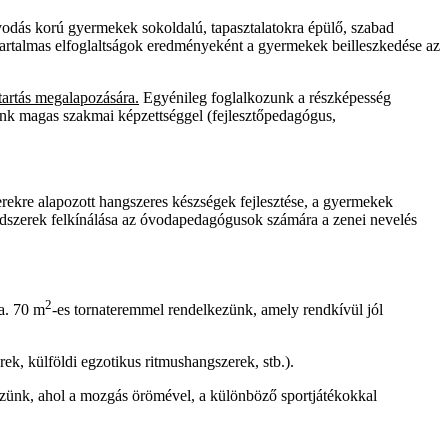
odás korú gyermekek sokoldalú, tapasztalatokra épülő, szabad
a tartalmas elfoglaltságok eredményeként a gyermekek beilleszkedése az
tartás megalapozására.
Egyénileg foglalkozunk a részképesség
ink magas szakmai képzettséggel (fejlesztőpedagógus,
rekre alapozott hangszeres készségek fejlesztése, a gyermekek
j módszerek felkínálása az óvodapedagógusok számára a zenei nevelés
2
a. 70 m
-es tornateremmel rendelkezünk, amely rendkívül jól
k, külföldi egzotikus ritmushangszerek, stb.).
ezünk, ahol a mozgás örömével, a különböző sportjátékokkal