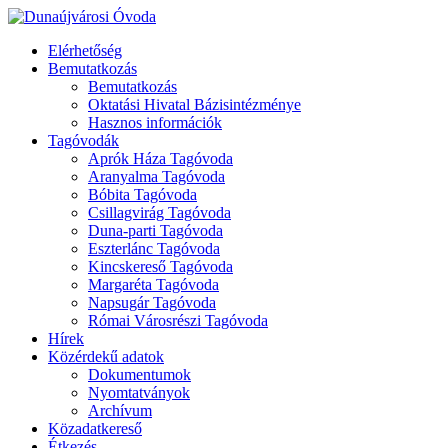
Elérhetőség
Bemutatkozás
Bemutatkozás
Oktatási Hivatal Bázisintézménye
Hasznos információk
Tagóvodák
Aprók Háza Tagóvoda
Aranyalma Tagóvoda
Bóbita Tagóvoda
Csillagvirág Tagóvoda
Duna-parti Tagóvoda
Eszterlánc Tagóvoda
Kincskereső Tagóvoda
Margaréta Tagóvoda
Napsugár Tagóvoda
Római Városrészi Tagóvoda
Hírek
Közérdekű adatok
Dokumentumok
Nyomtatványok
Archívum
Közadatkereső
Étkezés