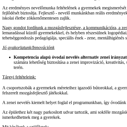
Az eredményes nevelőmunka feltételének a gyermekek megismerését ta
fejlődését biztosítja. Fejlesztő - nevelő munkánkban reális eredménye
iskolai életbe zökkenőmentesen zajlik.
Nagy gondot fordítunk a mozgásfejlesztésre, a kommunikációra, a zen
lemaradással küzdő gyermekekkel, és helyben részesülnek logopédiai,
tehetséggondozás pedagógiája, speciális ének - zene, mentálhigiénés
Jó gyakorlatunk/Innovációnk
Kompetencia alapú óvodai nevelés alternatív zenei irányza
számára lehetőség biztosítása a zenei improvizáció, kreativitás
terén.
Tárgyi feltételeink:
A csoportszobák a gyermekek méreteihez igazodó bútorokkal, a gyerme
felszerelt mozgásfejlesztő játékokkal.
A zenei nevelés kiemelt helyet foglal el programunkban, így óvodánk 
Az épülethez két nagy parkosított udvar tartozik, ami sokféle mozgá
ismerkedhetnek meg a gyerekek.
Mit kínálunk a szülőknek: