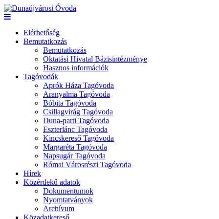
Elérhetőség
Bemutatkozás
Bemutatkozás
Oktatási Hivatal Bázisintézménye
Hasznos információk
Tagóvodák
Aprók Háza Tagóvoda
Aranyalma Tagóvoda
Bóbita Tagóvoda
Csillagvirág Tagóvoda
Duna-parti Tagóvoda
Eszterlánc Tagóvoda
Kincskereső Tagóvoda
Margaréta Tagóvoda
Napsugár Tagóvoda
Római Városrészi Tagóvoda
Hírek
Közérdekű adatok
Dokumentumok
Nyomtatványok
Archívum
Közadatkereső