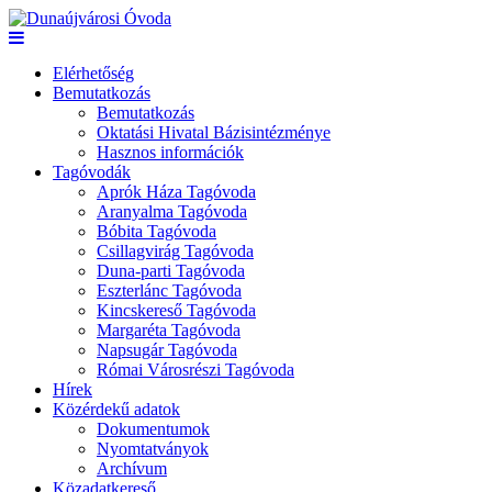
Elérhetőség
Bemutatkozás
Bemutatkozás
Oktatási Hivatal Bázisintézménye
Hasznos információk
Tagóvodák
Aprók Háza Tagóvoda
Aranyalma Tagóvoda
Bóbita Tagóvoda
Csillagvirág Tagóvoda
Duna-parti Tagóvoda
Eszterlánc Tagóvoda
Kincskereső Tagóvoda
Margaréta Tagóvoda
Napsugár Tagóvoda
Római Városrészi Tagóvoda
Hírek
Közérdekű adatok
Dokumentumok
Nyomtatványok
Archívum
Közadatkereső