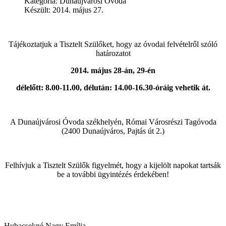
Kategória:
Dunaújvárosi Óvoda
Készült: 2014. május 27.
Tájékoztatjuk a Tisztelt Szülőket, hogy az óvodai felvételről szóló
határozatot
2014. május
28-án, 29-én
délelőtt: 8.00-11.00, délután: 14.00-16.30-óráig vehetik át.
A Dunaújvárosi Óvoda székhelyén, Római Városrészi Tagóvoda
(2400 Dunaújváros, Pajtás út 2.)
Felhívjuk a Tisztelt Szülők figyelmét, hogy a kijelölt napokat tartsák
be a további ügyintézés érdekében!
Hubacsekné Nagy Emília