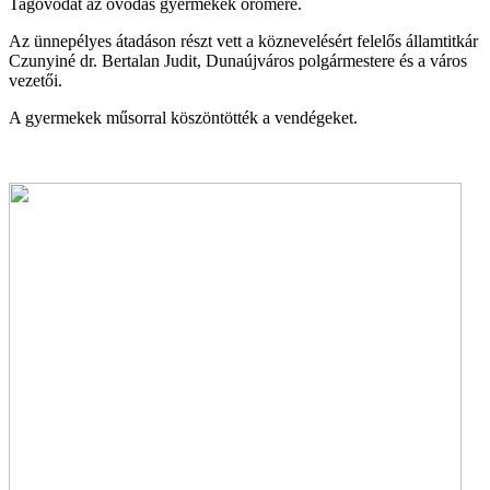
Tagóvodát az óvodás gyermekek örömére.
Az ünnepélyes átadáson részt vett a köznevelésért felelős államtitkár
Czunyiné dr. Bertalan Judit, Dunaújváros polgármestere és a város
vezetői.
A gyermekek műsorral köszöntötték a vendégeket.