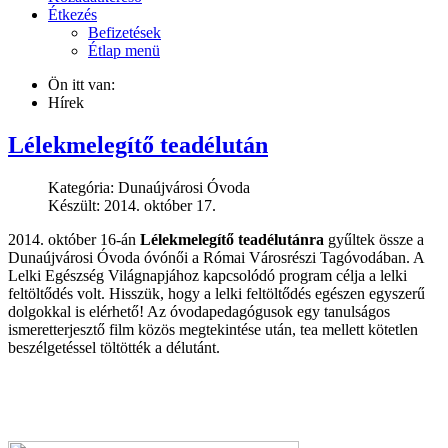
Étkezés
Befizetések
Étlap menü
Ön itt van:
Hírek
Lélekmelegítő teadélután
Kategória:
Dunaújvárosi Óvoda
Készült: 2014. október 17.
2014. október 16-án
Lélekmelegítő teadélutánra
gyűltek össze a
Dunaújvárosi Óvoda óvónői a Római Városrészi Tagóvodában. A
Lelki Egészség Világnapjához kapcsolódó program célja a lelki
feltöltődés volt. Hisszük, hogy a lelki feltöltődés egészen egyszerű
dolgokkal is elérhető! Az óvodapedagógusok egy tanulságos
ismeretterjesztő film közös megtekintése után, tea mellett kötetlen
beszélgetéssel töltötték a délutánt.