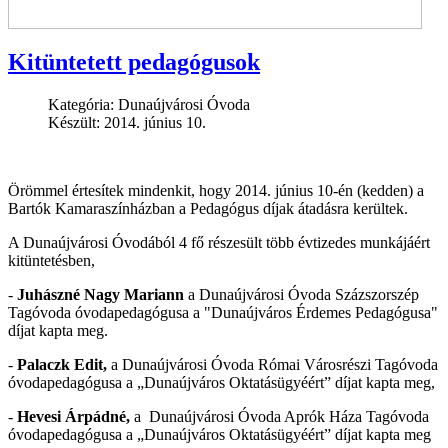
Kitüntetett pedagógusok
Kategória:
Dunaújvárosi Óvoda
Készült: 2014. június 10.
Örömmel értesítek mindenkit, hogy 2014. június 10-én (kedden) a
Bartók Kamaraszínházban a Pedagógus díjak átadásra kerültek.
A Dunaújvárosi Óvodából 4 fő részesült több évtizedes munkájáért
kitüntetésben,
-
Juhászné Nagy Mariann
a Dunaújvárosi Óvoda Százszorszép
Tagóvoda óvodapedagógusa a "Dunaújváros Érdemes Pedagógusa"
díjat kapta meg.
-
Palaczk Edit,
a Dunaújvárosi Óvoda Római Városrészi Tagóvoda
óvodapedagógusa a „Dunaújváros Oktatásügyéért” díjat kapta meg,
-
Hevesi Árpádné,
a Dunaújvárosi Óvoda Aprók Háza Tagóvoda
óvodapedagógusa a „Dunaújváros Oktatásügyéért” díjat kapta meg