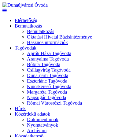
Elérhetőség
Bemutatkozás
Bemutatkozás
Oktatási Hivatal Bázisintézménye
Hasznos információk
Tagóvodák
Aprók Háza Tagóvoda
Aranyalma Tagóvoda
Bóbita Tagóvoda
Csillagvirág Tagóvoda
Duna-parti Tagóvoda
Eszterlánc Tagóvoda
Kincskereső Tagóvoda
Margaréta Tagóvoda
Napsugár Tagóvoda
Római Városrészi Tagóvoda
Hírek
Közérdekű adatok
Dokumentumok
Nyomtatványok
Archívum
Közadatkereső