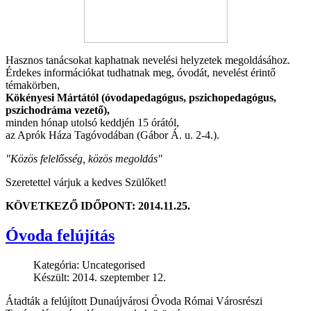
Hasznos tanácsokat kaphatnak nevelési helyzetek megoldásához.
Érdekes információkat tudhatnak meg, óvodát, nevelést érintő
témakörben,
Kökényesi Mártától (óvodapedagógus, pszichopedagógus,
pszichodráma vezető),
minden hónap utolsó keddjén 15 órától,
az Aprók Háza Tagóvodában (Gábor Á. u. 2-4.).
"Közös felelősség, közös megoldás"
Szeretettel várjuk a kedves Szülőket!
KÖVETKEZŐ IDŐPONT: 2014.11.25.
Óvoda felújítás
Kategória:
Uncategorised
Készült: 2014. szeptember 12.
Átadták a felújított Dunaújvárosi Óvoda Római Városrészi