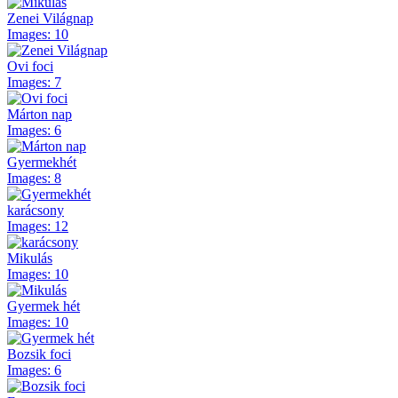
Zenei Világnap
Images: 10
Ovi foci
Images: 7
Márton nap
Images: 6
Gyermekhét
Images: 8
karácsony
Images: 12
Mikulás
Images: 10
Gyermek hét
Images: 10
Bozsik foci
Images: 6