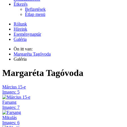
Étkezés
Befizetések
Étlap menü
Rólunk
Híreink
Eseménynaptár
Galéria
Ön itt van:
Margaréta Tagóvoda
Galéria
Margaréta Tagóvoda
Március 15-e
Images: 5
Farsang
Images: 7
Mikulás
Images: 6