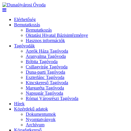
Elérhetőség
Bemutatkozás
Bemutatkozás
Oktatási Hivatal Bázisintézménye
Hasznos információk
Tagóvodák
Aprók Háza Tagóvoda
Aranyalma Tagóvoda
Bóbita Tagóvoda
Csillagvirág Tagóvoda
Duna-parti Tagóvoda
Eszterlánc Tagóvoda
Kincskereső Tagóvoda
Margaréta Tagóvoda
Napsugár Tagóvoda
Római Városrészi Tagóvoda
Hírek
Közérdekű adatok
Dokumentumok
Nyomtatványok
Archívum
Közadatkereső