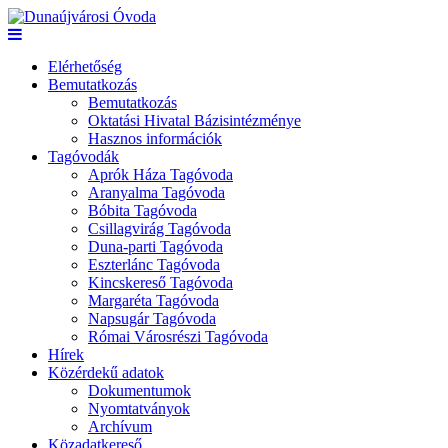
Elérhetőség
Bemutatkozás
Bemutatkozás
Oktatási Hivatal Bázisintézménye
Hasznos információk
Tagóvodák
Aprók Háza Tagóvoda
Aranyalma Tagóvoda
Bóbita Tagóvoda
Csillagvirág Tagóvoda
Duna-parti Tagóvoda
Eszterlánc Tagóvoda
Kincskereső Tagóvoda
Margaréta Tagóvoda
Napsugár Tagóvoda
Római Városrészi Tagóvoda
Hírek
Közérdekű adatok
Dokumentumok
Nyomtatványok
Archívum
Közadatkereső