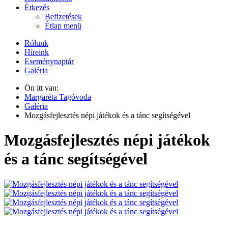
Étkezés
Befizetések
Étlap menü
Rólunk
Híreink
Eseménynaptár
Galéria
Ön itt van:
Margaréta Tagóvoda
Galéria
Mozgásfejlesztés népi játékok és a tánc segítségével
Mozgásfejlesztés népi játékok
és a tánc segítségével